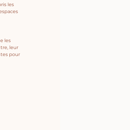
is les 
espaces 
e les 
re, leur 
ntes pour 