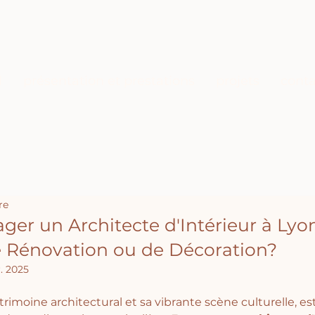
l
présentation et prestations
projets
conta
re
er un Architecte d'Intérieur à Lyo
e Rénovation ou de Décoration?
r. 2025
rimoine architectural et sa vibrante scène culturelle, est