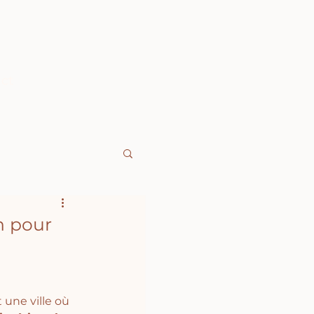
ct
n pour
 une ville où 