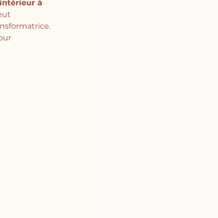
intérieur à 
eut 
nsformatrice. 
our 