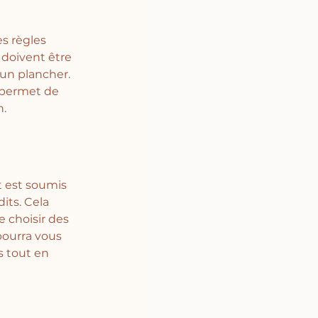
s règles 
 doivent être 
 un plancher. 
 permet de 
n.
 est soumis 
its. Cela 
e choisir des 
pourra vous 
s tout en 