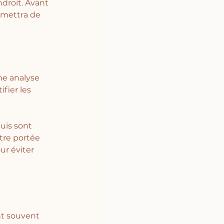
droit. Avant 
rmettra de 
ne analyse 
fier les 
uis sont 
tre portée 
ur éviter 
t souvent 