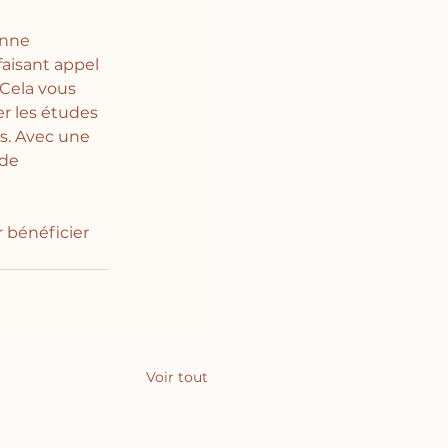
onne 
aisant appel 
 Cela vous 
r les études 
es. Avec une 
de 
 bénéficier 
Voir tout