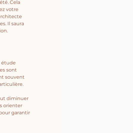
été. Cela 
ez votre 
rchitecte 
. Il saura 
on. 
 étude 
es sont 
ont souvent 
ticulière. 
eut diminuer 
s orienter 
pour garantir 